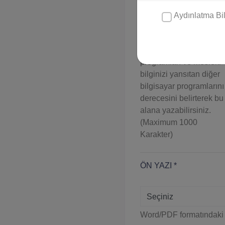
Aydınlatma Bil
BİLGİSAYAR BİLGİSİ *
Temel bilgisayar
programları ve mesleki
bilginizi yansıtan diğer
bilgisayar programlarını
derecesini belirterek bu
alana yazabilirsiniz.
(Maximum 1000
Karakter)
ÖN YAZI *
Seçiniz
Word/PDF formatındaki ön