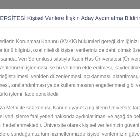
İTESİ Kişisel Verilere İlişkin Aday Aydınlatma Bildiri
Verilerin Korunması Kanunu (KVKK) hükümleri gereği kimliğinizi b
er türlü bilginiz, özel nitelikli kişisel verileriniz de dahil olmak üz
 FORMU
samda, Veri Sorumlusu sıfatıyla Kadir Has Üniversitesi (Ünivers
 Verilerinizin işlenmesi ise bu verilerin elde edilmesi, kaydedil
eğiştirilmesi, yeniden düzenlenmesi, açıklanması, aktarılması, 
ilmesi, sınıflandırılması ya da kullanılmasının engellenmesi gibi v
ürlü işlemi ifade etmektedir.
a Metni ile söz konusu Kanun uyarınca ilgililerin Üniversite tar
sel veri işleme faaliyetleri hakkında aydınlatılması ve aşağıda bel
ni hedeflenmektedir. Üniversite olarak kişisel verilerinizin güve
zlere sunduğumuz tüm hizmetlerimizde kişisel verilerinizin güve