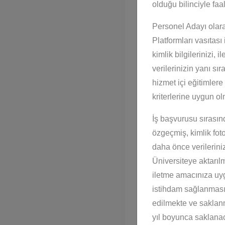
olduğu bilinciyle faa
Eposta Adresi *
Personel Adayı olar
Platformları vasıtası
kimlik bilgilerinizi, i
Cep Telefonu *
verilerinizin yanı sı
hizmet içi eğitimler
Adres *
kriterlerine uygun o
BAŞVURU BİLGİLERİ
İş başvurusu sırasın
özgeçmiş, kimlik fotoko
Birim *
daha önce verilerini
Üniversiteye aktarılm
iletme amacınıza uyg
istihdam sağlanması 
EĞİTİM BİLGİLERİ
edilmekte ve saklanm
yıl boyunca saklanac