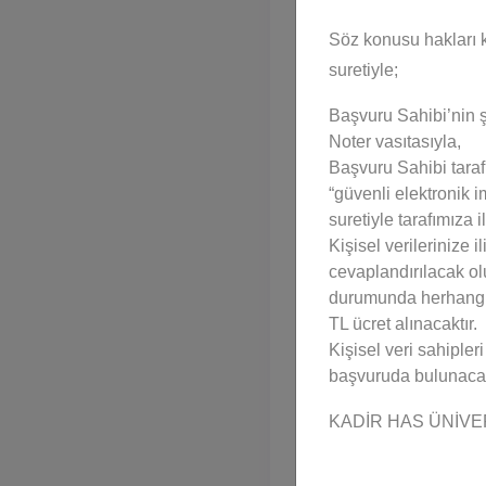
Lise
Söz konusu hakları k
suretiyle;
Başvuru Sahibi’nin 
Noter vasıtasıyla,
YABANCI DİL BİLGİSİ
Başvuru Sahibi tara
“güvenli elektronik 
suretiyle tarafımıza il
Yabancı Dil *
Kişisel verilerinize 
cevaplandırılacak ol
durumunda herhangi 
TL ücret alınacaktır.
Kişisel veri sahipler
başvuruda bulunacak
Varsa yabancı dil belgeni
KADİR HAS ÜNİV
Seçiniz