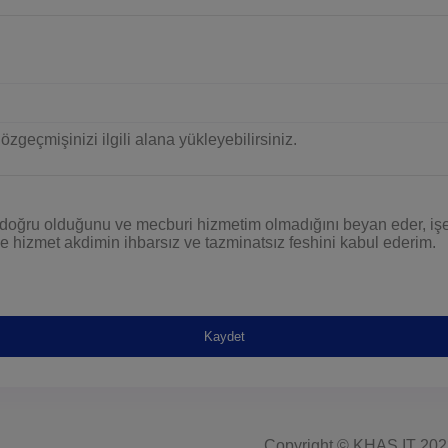
geçmişinizi ilgili alana yükleyebilirsiniz.
n doğru olduğunu ve mecburi hizmetim olmadığını beyan eder, işe
nde hizmet akdimin ihbarsız ve tazminatsız feshini kabul ederim.
Kaydet
Copyright © KHAS IT 202