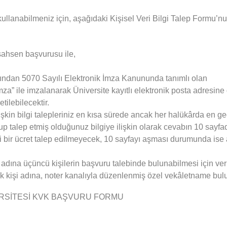
Öğrenci
ullanabilmeniz için, aşağıdaki Kişisel Veri Bilgi Talep Formu’n
Mezun
şahsen başvurusu ile,
fından 5070 Sayılı Elektronik İmza Kanununda tanımlı olan
imza” ile imzalanarak Üniversite kayıtlı elektronik posta adresin
etilebilecektir.
Derece *
ilişkin bilgi talepleriniz en kısa sürede ancak her halükârda en g
up talep etmiş olduğunuz bilgiye ilişkin olarak cevabın 10 sayf
bir ücret talep edilmeyecek, 10 sayfayı aşması durumunda ise 
i adına üçüncü kişilerin başvuru talebinde bulunabilmesi için ver
 kişi adına, noter kanalıyla düzenlenmiş özel vekâletname bulu
zi ilgili alana ekleyiniz.
ERSİTESİ KVK BAŞVURU FORMU