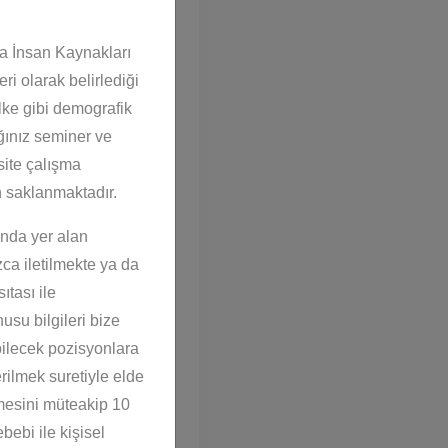
a İnsan Kaynakları
ri olarak belirlediği
 ülke gibi demografik
ığınız seminer ve
site çalışma
n saklanmaktadır.
ında yer alan
nızca iletilmekte ya da
ıtası ile
nusu bilgileri bize
Ekle
bilecek pozisyonlara
rilmek suretiyle elde
lmesini müteakip 10
bebi ile kişisel