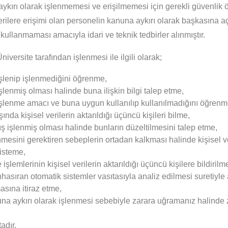
 aykırı olarak işlenmemesi ve erişilmemesi için gerekli güvenlik 
ğitim Durumu
Okul Adı
Böl
rilere erişimi olan personelin kanuna aykırı olarak başkasına 
kullanmaması amacıyla idari ve teknik tedbirler alınmıştır.
Öğrenci
Mezun
Üniversite tarafından işlenmesi ile ilgili olarak;
 işlenip işlenmediğini öğrenme,
Öğrenci
 işlenmiş olması halinde buna ilişkin bilgi talep etme,
Mezun
n işlenme amacı ve buna uygun kullanılıp kullanılmadığını öğrenm
şında kişisel verilerin aktarıldığı üçüncü kişileri bilme,
lış işlenmiş olması halinde bunların düzeltilmesini talep etme,
Öğrenci
enmesini gerektiren sebeplerin ortadan kalkması halinde kişisel ve
Mezun
isteme,
şlemlerinin kişisel verilerin aktarıldığı üçüncü kişilere bildirilm
hasıran otomatik sistemler vasıtasıyla analiz edilmesi suretiyle 
Öğrenci
sına itiraz etme,
Mezun
nuna aykırı olarak işlenmesi sebebiyle zarara uğramanız halinde 
adır.