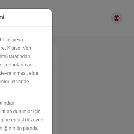
mi
elirli veya
ere, Kişisel Veri
ite) tarafından
mesi, depolanması,
devralınması, elde
eriler üzerinde
afından
irtilen durumlar için
nliğine en üst düzeyde
nliğinin ön planda