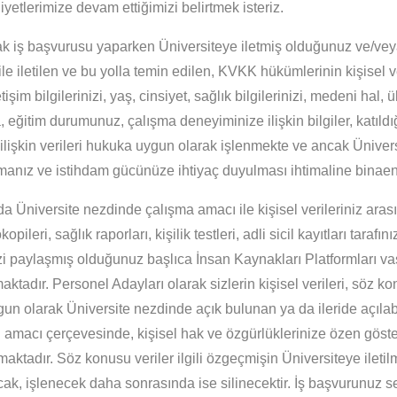
liyetlerimize devam ettiğimizi belirtmek isteriz.
ak iş başvurusu yaparken Üniversiteye iletmiş olduğunuz ve/vey
 ile iletilen ve bu yolla temin edilen, KVKK hükümlerinin kişisel ve
letişim bilgilerinizi, yaş, cinsiyet, sağlık bilgilerinizi, medeni hal,
ra, eğitim durumunuz, çalışma deneyiminize ilişkin bilgiler, katıld
e ilişkin verileri hukuka uygun olarak işlenmekte ve ancak Üniver
lmanız ve istihdam gücünüze ihtiyaç duyulması ihtimaline binae
da Üniversite nezdinde çalışma amacı ile kişisel verileriniz aras
pileri, sağlık raporları, kişilik testleri, adli sicil kayıtları tarafı
Pozisyon *
Çalışma Şekli *
zi paylaşmış olduğunuz başlıca İnsan Kaynakları Platformları vas
aktadır. Personel Adayları olarak sizlerin kişisel verileri, söz ko
un olarak Üniversite nezdinde açık bulunan ya da ileride açıla
amacı çerçevesinde, kişisel hak ve özgürlüklerinize özen göste
aktadır. Söz konusu veriler ilgili özgeçmişin Üniversiteye ileti
ak, işlenecek daha sonrasında ise silinecektir. İş başvurunuz se