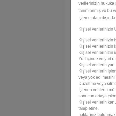
verilerinizin hukuka
E
tanımlanmış ve bu ve
işleme alanı dışında 
Doktora
Kişisel verilerinizin 
Kişisel verilerinizin
Kişisel verilerinizin
Yüksek
Kişisel verilerinizi
Lisans
Yurt içinde ve yurt dı
Kişisel verilerin yan
Kişisel verilerin işl
Lisans
veya yok edilmesini 
Düzeltme veya silme i
İşlenen verilerin mün
sonucun ortaya çıkma
Ön Lisans
Kişisel verilerin ka
talep etme.
haklarınız bulunmakt