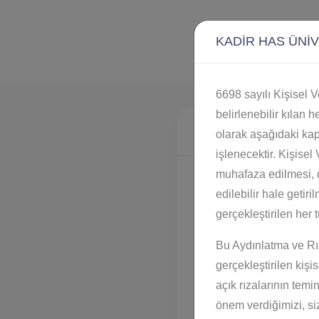
KADİR HAS ÜNİVERS
6698 sayılı Kişisel 
belirlenebilir kılan h
İDARİ BAŞVURU
olarak aşağıdaki kap
işlenecektir. Kişisel
muhafaza edilmesi, d
KİŞİSEL BİLGİLER
edilebilir hale getir
gerçekleştirilen her t
Ad Soyad *
Bu Aydınlatma ve Rız
gerçekleştirilen kişi
Doğum Tarihi *
açık rızalarının temi
önem verdiğimizi, si
İLETİŞİM BİLGİLERİ