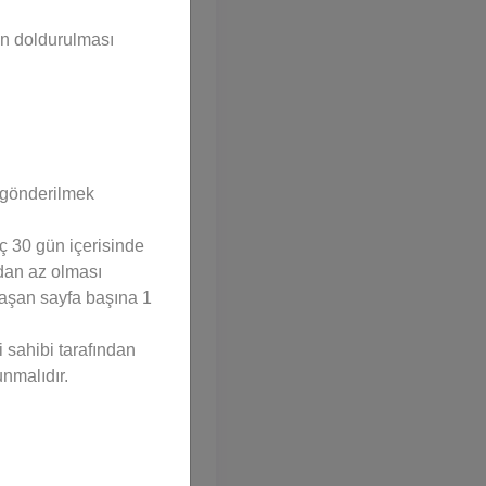
un doldurulması
e gönderilmek
eç 30 gün içerisinde
adan az olması
aşan sayfa başına 1
Ekle
i sahibi tarafından
nmalıdır.